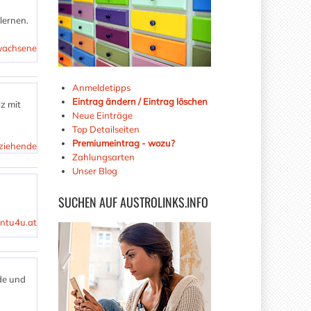
lernen.
rwachsene
Anmeldetipps
Eintrag ändern / Eintrag löschen
z mit
Neue Einträge
Top Detailseiten
Premiumeintrag - wozu?
rziehende
Zahlungsarten
Unser Blog
SUCHEN
AUF AUSTROLINKS.INFO
ntu4u.at
de und