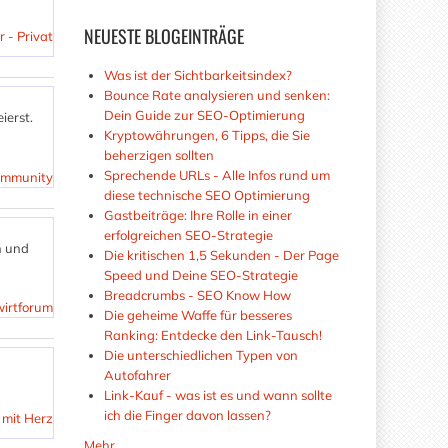
NEUESTE
BLOGEINTRÄGE
 - Privat
Was ist der Sichtbarkeitsindex?
Bounce Rate analysieren und senken:
Dein Guide zur SEO-Optimierung
ierst.
Kryptowährungen, 6 Tipps, die Sie
beherzigen sollten
Sprechende URLs - Alle Infos rund um
Community
diese technische SEO Optimierung
Gastbeiträge: Ihre Rolle in einer
erfolgreichen SEO-Strategie
n und
Die kritischen 1,5 Sekunden - Der Page
Speed und Deine SEO-Strategie
Breadcrumbs - SEO Know How
wirtforum
Die geheime Waffe für besseres
Ranking: Entdecke den Link-Tausch!
Die unterschiedlichen Typen von
Autofahrer
Link-Kauf - was ist es und wann sollte
ich die Finger davon lassen?
 mit Herz
Mehr