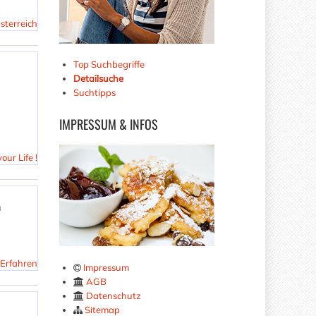
sterreich
Top Suchbegriffe
Detailsuche
Suchtipps
IMPRESSUM
& INFOS
ur Life !
u
Erfahren
Impressum
AGB
Datenschutz
Sitemap