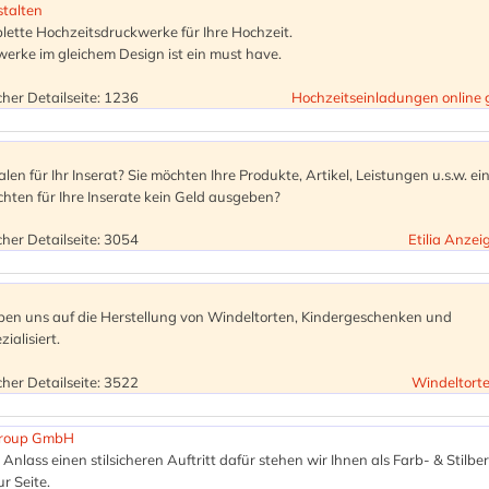
stalten
ette Hochzeitsdruckwerke für Ihre Hochzeit.
erke im gleichem Design ist ein must have.
her Detailseite: 1236
Hochzeitseinladungen online 
len für Ihr Inserat? Sie möchten Ihre Produkte, Artikel, Leistungen u.s.w. ei
chten für Ihre Inserate kein Geld ausgeben?
her Detailseite: 3054
Etilia Anze
en uns auf die Herstellung von Windeltorten, Kindergeschenken und
ialisiert.
her Detailseite: 3522
Windeltort
 Group GmbH
 Anlass einen stilsicheren Auftritt dafür stehen wir Ihnen als Farb- & Stilbe
r Seite.