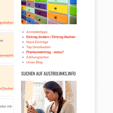
gestalten
Anmeldetipps
Eintrag ändern / Eintrag löschen
ner
Neue Einträge
Top Detailseiten
Premiumeintrag - wozu?
igenmarkt
Zahlungsarten
Unser Blog
SUCHEN
AUF AUSTROLINKS.INFO
enZauber
rater mit