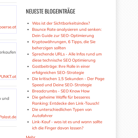
NEUESTE
BLOGEINTRÄGE
Was ist der Sichtbarkeitsindex?
oerse.at
Bounce Rate analysieren und senken:
Dein Guide zur SEO-Optimierung
Kryptowährungen, 6 Tipps, die Sie
beherzigen sollten
Verkaufen
Sprechende URLs - Alle Infos rund um
diese technische SEO Optimierung
Gastbeiträge: Ihre Rolle in einer
erfolgreichen SEO-Strategie
SPUNKT.at
Die kritischen 1,5 Sekunden - Der Page
Speed und Deine SEO-Strategie
Breadcrumbs - SEO Know How
Die geheime Waffe für besseres
n und
Ranking: Entdecke den Link-Tausch!
Die unterschiedlichen Typen von
Autofahrer
Palast.de
Link-Kauf - was ist es und wann sollte
ich die Finger davon lassen?
Mehr