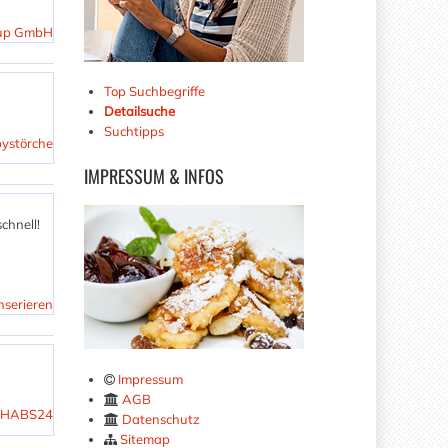
roup GmbH
Top Suchbegriffe
Detailsuche
Suchtipps
ystörche
IMPRESSUM
& INFOS
chnell!
nserieren
Impressum
AGB
CHHABS24
Datenschutz
Sitemap