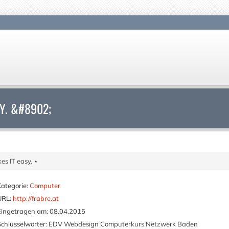
SY. &#8902;
es IT easy. ⋆
Kategorie:
Computer
URL:
http://frabre.at
Eingetragen am:
08.04.2015
Schlüsselwörter:
EDV Webdesign Computerkurs Netzwerk Baden