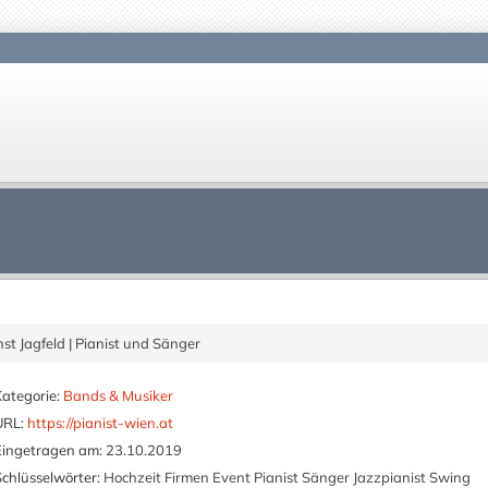
nst Jagfeld | Pianist und Sänger
Kategorie:
Bands & Musiker
URL:
https://pianist-wien.at
Eingetragen am:
23.10.2019
Schlüsselwörter:
Hochzeit Firmen Event Pianist Sänger Jazzpianist Swing