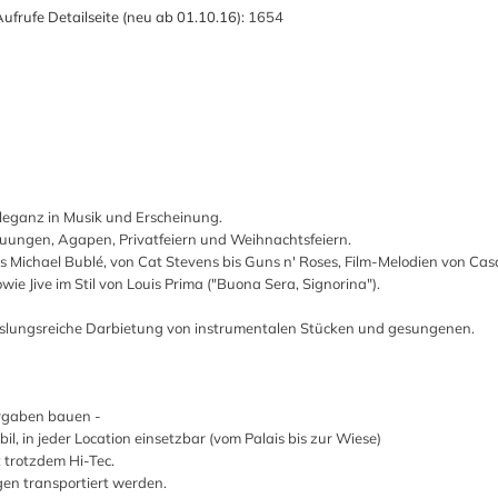
ufrufe Detailseite (neu ab 01.10.16):
1654
 Eleganz in Musik und Erscheinung.
uungen, Agapen, Privatfeiern und Weihnachtsfeiern.
is Michael Bublé, von Cat Stevens bis Guns n' Roses, Film-Melodien von Ca
ie Jive im Stil von Louis Prima ("Buona Sera, Signorina").
hslungsreiche Darbietung von instrumentalen Stücken und gesungenen.
orgaben bauen -
l, in jeder Location einsetzbar (vom Palais bis zur Wiese)
 trotzdem Hi-Tec.
en transportiert werden.