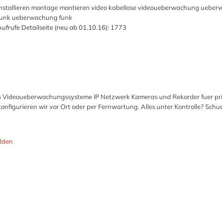
installieren montage montieren video kabellose videoueberwachung uebe
funk ueberwachung funk
ufrufe Detailseite (neu ab 01.10.16):
1773
& Videoueberwachungssysteme IP Netzwerk Kameras und Rekorder fuer pri
onfigurieren wir vor Ort oder per Fernwartung. Alles unter Kontrolle? Schu
lden