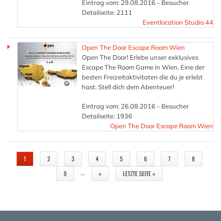
Eintrag vom: 29.08.2016 - Besucher
Detailseite: 2111
Eventlocation Studio 44
Open The Door Escape Room Wien
Open The Door! Erlebe unser exklusives
Escape The Room Game in Wien. Eine der
besten Freizeitaktivitaten die du je erlebt
hast. Stell dich dem Abenteuer!
Eintrag vom: 26.08.2016 - Besucher
Detailseite: 1936
Open The Door Escape Room Wien
SEITEN
1
2
3
4
5
6
7
8
…
9
»
LETZTE SEITE »