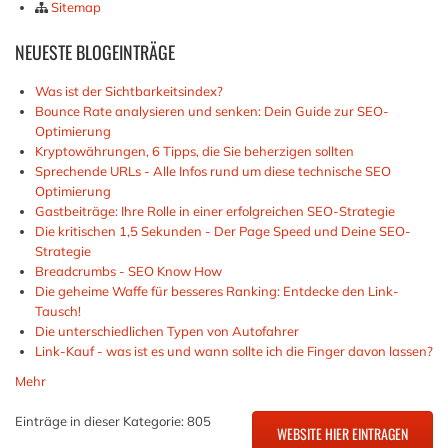
Sitemap
NEUESTE
BLOGEINTRÄGE
Was ist der Sichtbarkeitsindex?
Bounce Rate analysieren und senken: Dein Guide zur SEO-
Optimierung
Kryptowährungen, 6 Tipps, die Sie beherzigen sollten
Sprechende URLs - Alle Infos rund um diese technische SEO
Optimierung
Gastbeiträge: Ihre Rolle in einer erfolgreichen SEO-Strategie
Die kritischen 1,5 Sekunden - Der Page Speed und Deine SEO-
Strategie
Breadcrumbs - SEO Know How
Die geheime Waffe für besseres Ranking: Entdecke den Link-
Tausch!
Die unterschiedlichen Typen von Autofahrer
Link-Kauf - was ist es und wann sollte ich die Finger davon lassen?
Mehr
Einträge in dieser Kategorie: 805