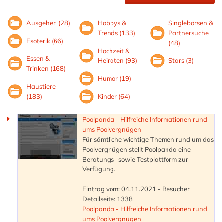
Ausgehen (28)
Hobbys &
Singlebörsen &
Trends (133)
Partnersuche
Esoterik (66)
(48)
Hochzeit &
Essen &
Heiraten (93)
Stars (3)
Trinken (168)
Humor (19)
Haustiere
(183)
Kinder (64)
Poolpanda - Hilfreiche Informationen rund
ums Poolvergnügen
Für sämtliche wichtige Themen rund um das
Poolvergnügen stellt Poolpanda eine
Beratungs- sowie Testplattform zur
Verfügung.
Eintrag vom: 04.11.2021 - Besucher
Detailseite: 1338
Poolpanda - Hilfreiche Informationen rund
ums Poolvergnügen