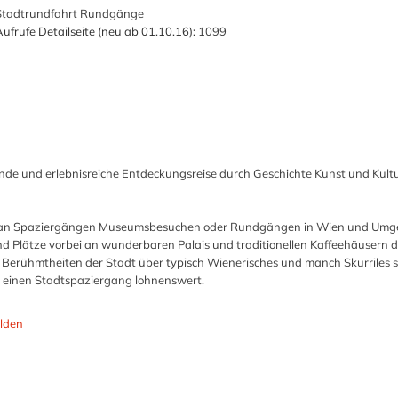
Stadtrundfahrt Rundgänge
ufrufe Detailseite (neu ab 01.10.16):
1099
nde und erlebnisreiche Entdeckungsreise durch Geschichte Kunst und Kultu
rum an Spaziergängen Museumsbesuchen oder Rundgängen in Wien und Um
d Plätze vorbei an wunderbaren Palais und traditionellen Kaffeehäusern 
 Berühmtheiten der Stadt über typisch Wienerisches und manch Skurriles 
n einen Stadtspaziergang lohnenswert.
lden